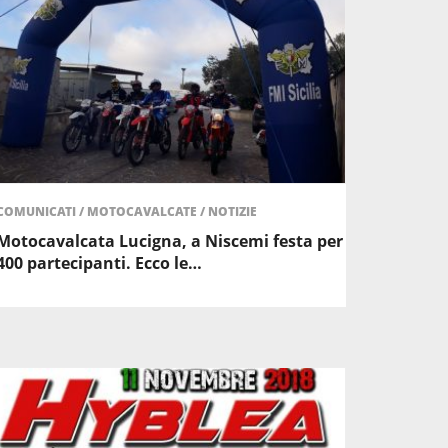
COMUNICATI
/
MOTOCAVALCATE
/
NOTIZIE
Motocavalcata Lucigna, a Niscemi festa per
400 partecipanti. Ecco le…