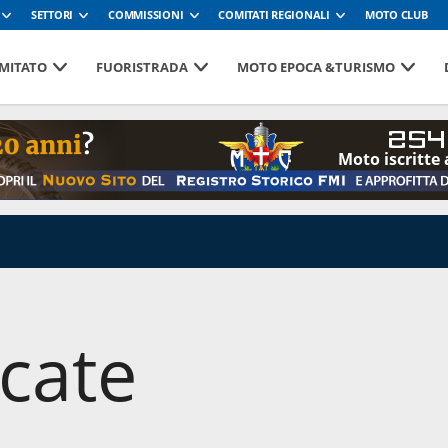
SETTORI
COMMISSIONI
COMITATI REGIONALI
MOTO CLUB
MITATO
FUORISTRADA
MOTO EPOCA &TURISMO
254
Moto iscritte 
)
cate