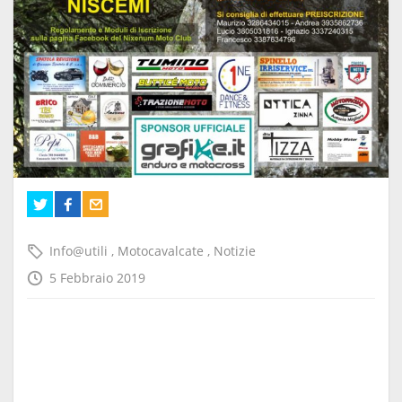
Info@utili
,
Motocavalcate
,
Notizie
5 Febbraio 2019