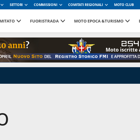
SETTORI
COMMISSIONI
COMITATI REGIONALI
MOTO CLUB
MITATO
FUORISTRADA
MOTO EPOCA &TURISMO
254
Moto iscritte 
o