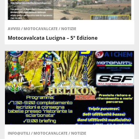
AVVISI
/
MOTOCAVALCATE
/
NOTIZIE
Motocavalcata Lucigna – 5° Edizione
INFO@UTILI
/
MOTOCAVALCATE
/
NOTIZIE