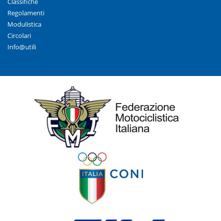
Classifiche
Regolamenti
Modulistica
Circolari
Info@utili