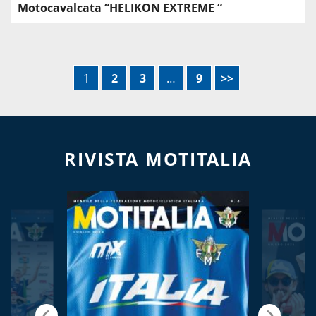
Motocavalcata “HELIKON EXTREME “
1
2
3
…
9
>>
RIVISTA MOTITALIA