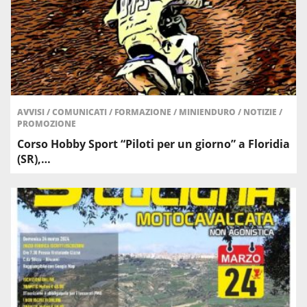
AVVISI
/
COMUNICATI
/
FORMAZIONE
/
MINIENDURO
/
NOTIZIE
/
PROMOZIONE
Corso Hobby Sport “Piloti per un giorno” a Floridia
(SR),…