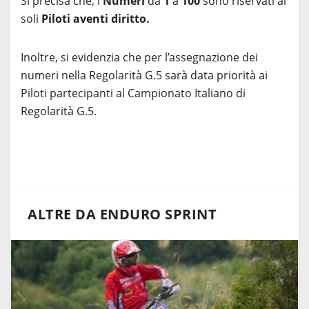
Si precisa che, i
Numeri
da
1
a
100
sono riservati ai
soli
Piloti aventi diritto.
Inoltre, si evidenzia che per l’assegnazione dei
numeri nella Regolarità G.5 sarà data priorità ai
Piloti partecipanti al Campionato Italiano di
Regolarità G.5.
ALTRE DA ENDURO SPRINT