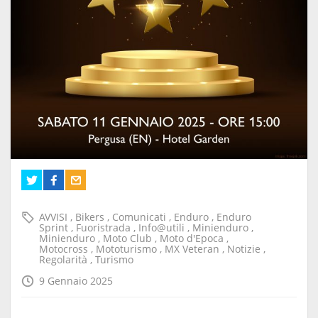
AVVISI
,
Bikers
,
Comunicati
,
Enduro
,
Enduro
Sprint
,
Fuoristrada
,
Info@utili
,
Minienduro
,
Minienduro
,
Moto Club
,
Moto d'Epoca
,
Motocross
,
Mototurismo
,
MX Veteran
,
Notizie
,
Regolarità
,
Turismo
9 Gennaio 2025