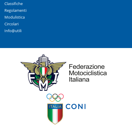
Classifiche
Regolamenti
Modulistica
Circolari
Info@utili