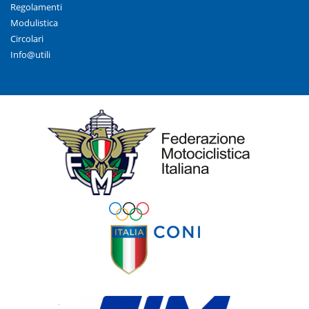
Regolamenti
Modulistica
Circolari
Info@utili